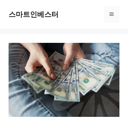
컨
텐
스마트인베스터
메
츠
로
뉴
건
너
뛰
기