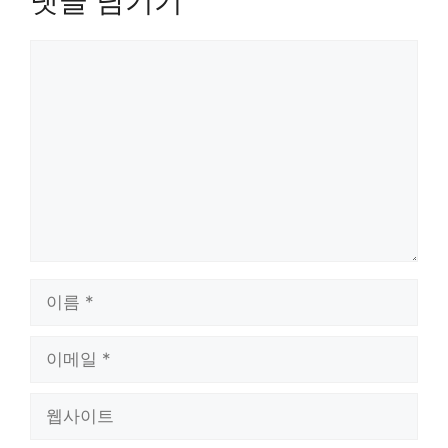
댓글 남기기
댓
글
이
름
이
메
일
웹
사