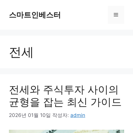
컨
텐
스마트인베스터
메
츠
로
뉴
건
너
전세
뛰
기
전세와 주식투자 사이의
균형을 잡는 최신 가이드
2026년 01월 10일
작성자:
admin