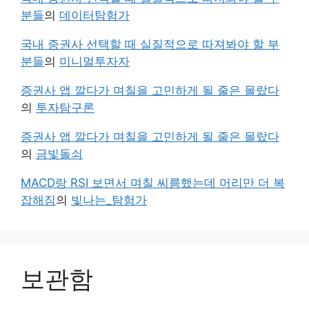
분들
의
데이터탐험가
국내 증권사 선택할 때 실질적으로 따져봐야 할 부
분들
의
미니멀투자자
증권사 앱 깔다가 며칠을 고민하게 될 줄은 몰랐다
의
투자탐구론
증권사 앱 깔다가 며칠을 고민하게 될 줄은 몰랐다
의
금빛돌쇠
MACD랑 RSI 보면서 며칠 씨름했는데 머리만 더 복
잡해짐
의
빛나는_탐험가
보관함