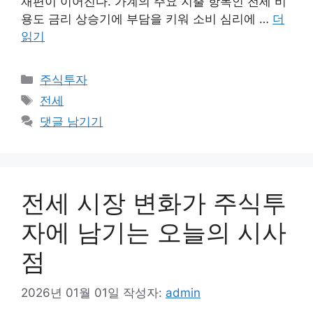
재편이 이어진다. 가계의 주요 지출 항목인 전세 비
용도 금리 상승기에 부담을 키워 소비 심리에 …
더
읽기
카
주식투자
테
태
전세
고
그
댓글 남기기
리
전세 시장 변화가 주식투
자에 남기는 오늘의 시사
점
2026년 01월 01일
작성자:
admin