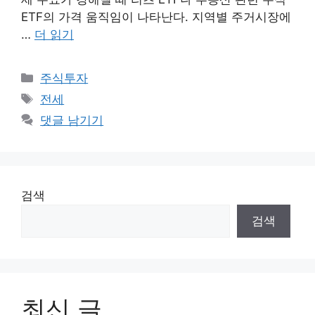
ETF의 가격 움직임이 나타난다. 지역별 주거시장에
…
더 읽기
카
주식투자
테
태
전세
고
그
댓글 남기기
리
검색
검색
최신 글