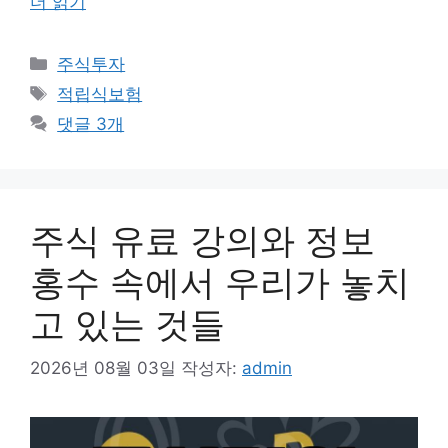
더 읽기
카
주식투자
테
태
적립식보험
고
그
댓글 3개
리
주식 유료 강의와 정보
홍수 속에서 우리가 놓치
고 있는 것들
2026년 08월 03일
작성자:
admin