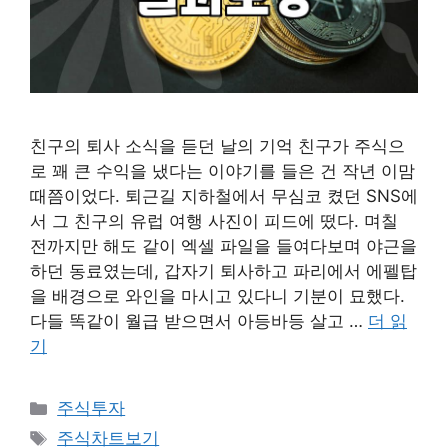
친구의 퇴사 소식을 듣던 날의 기억 친구가 주식으
로 꽤 큰 수익을 냈다는 이야기를 들은 건 작년 이맘
때쯤이었다. 퇴근길 지하철에서 무심코 켰던 SNS에
서 그 친구의 유럽 여행 사진이 피드에 떴다. 며칠
전까지만 해도 같이 엑셀 파일을 들여다보며 야근을
하던 동료였는데, 갑자기 퇴사하고 파리에서 에펠탑
을 배경으로 와인을 마시고 있다니 기분이 묘했다.
다들 똑같이 월급 받으면서 아등바등 살고 …
더 읽
기
카
주식투자
테
태
주식차트보기