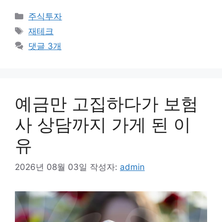
카
주식투자
테
태
재테크
고
그
댓글 3개
리
예금만 고집하다가 보험
사 상담까지 가게 된 이
유
2026년 08월 03일
작성자:
admin