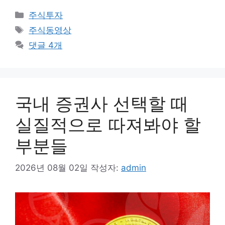
카
주식투자
테
태
주식동영상
고
그
댓글 4개
리
국내 증권사 선택할 때
실질적으로 따져봐야 할
부분들
2026년 08월 02일
작성자:
admin