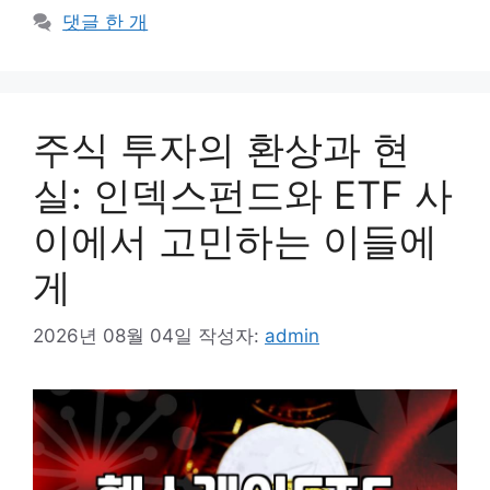
고
그
댓글 한 개
리
주식 투자의 환상과 현
실: 인덱스펀드와 ETF 사
이에서 고민하는 이들에
게
2026년 08월 04일
작성자:
admin