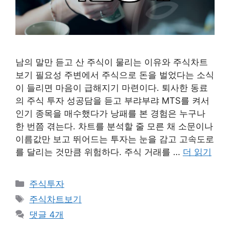
남의 말만 듣고 산 주식이 물리는 이유와 주식차트
보기 필요성 주변에서 주식으로 돈을 벌었다는 소식
이 들리면 마음이 급해지기 마련이다. 퇴사한 동료
의 주식 투자 성공담을 듣고 부랴부랴 MTS를 켜서
인기 종목을 매수했다가 낭패를 본 경험은 누구나
한 번쯤 겪는다. 차트를 분석할 줄 모른 채 소문이나
이름값만 보고 뛰어드는 투자는 눈을 감고 고속도로
를 달리는 것만큼 위험하다. 주식 거래를 …
더 읽기
카
주식투자
테
태
주식차트보기
고
그
댓글 4개
리