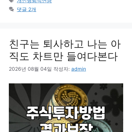
개인형퇴직연금
고
그
댓글 2개
리
친구는 퇴사하고 나는 아
직도 차트만 들여다본다
2026년 08월 04일
작성자:
admin