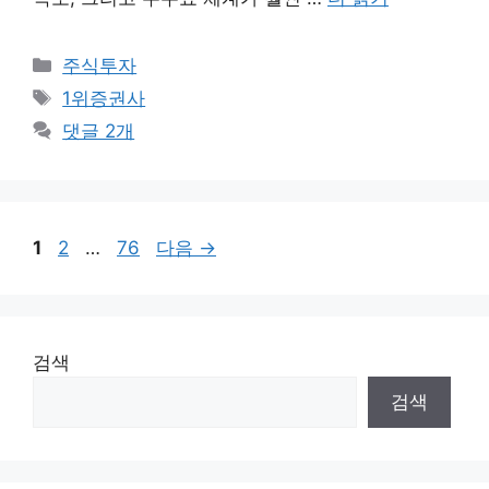
카
주식투자
테
태
1위증권사
고
그
댓글 2개
리
페
페
페
1
2
…
76
다음
→
이
이
이
지
지
지
검색
검색