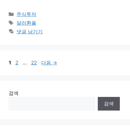
카
주식투자
테
태
달러환율
고
그
댓글 남기기
리
페
페
페
1
2
…
22
다음
→
이
이
이
지
지
지
검색
검색