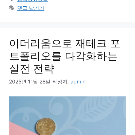
고
그
댓글 남기기
리
이더리움으로 재테크 포
트폴리오를 다각화하는
실전 전략
2025년 11월 28일
작성자:
admin