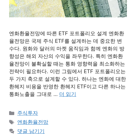
엔화환율전망에 따른 ETF 포트폴리오 설계 엔화환
율전망은 국제 주식 ETF를 설계하는 데 중요한 변
수다. 원화와 달러의 마켓 움직임과 함께 엔화의 방
향성은 해외 자산의 수익을 좌우한다. 특히 엔화환
율전망이 불확실할 때는 통화 영향력을 최소화하는
전략이 필요하다. 이런 그림에서 ETF 포트폴리오는
두 가지 축으로 설계할 수 있다. 하나는 엔화에 대한
환헤지 비용을 반영한 환헤지 ETF이고 다른 하나는
통화노출을 그대로 …
더 읽기
카
주식투자
테
태
엔화환율전망
고
그
댓글 남기기
리