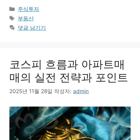
카
주식투자
테
태
부동산
고
그
댓글 남기기
리
코스피 흐름과 아파트매
매의 실전 전략과 포인트
2025년 11월 28일
작성자:
admin