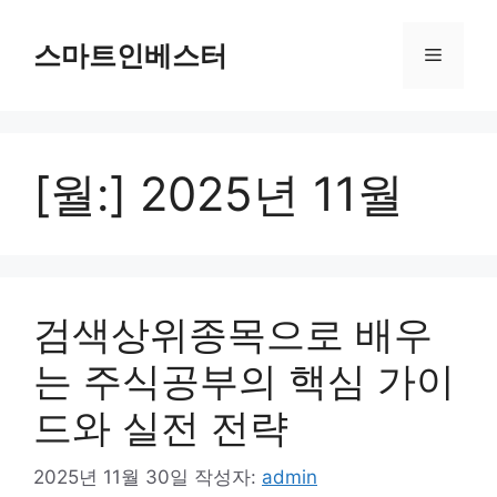
컨
텐
스마트인베스터
메
츠
로
뉴
건
너
[월:]
2025년 11월
뛰
기
검색상위종목으로 배우
는 주식공부의 핵심 가이
드와 실전 전략
2025년 11월 30일
작성자:
admin