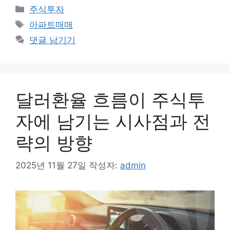
카
주식투자
테
태
아파트매매
고
그
댓글 남기기
리
달러환율 흐름이 주식투
자에 남기는 시사점과 전
략의 방향
2025년 11월 27일
작성자:
admin