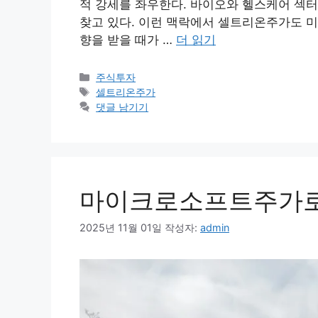
적 강세를 좌우한다. 바이오와 헬스케어 섹터
찾고 있다. 이런 맥락에서 셀트리온주가도 미
향을 받을 때가 …
더 읽기
카
주식투자
테
태
셀트리온주가
고
그
댓글 남기기
리
마이크로소프트주가로
2025년 11월 01일
작성자:
admin