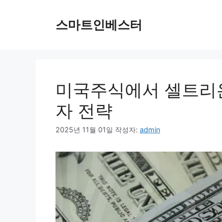
컨
텐
스마트인베스터
츠
로
건
너
뛰
미국주식에서 셀트리
기
자 전략
2025년 11월 01일
작성자:
admin