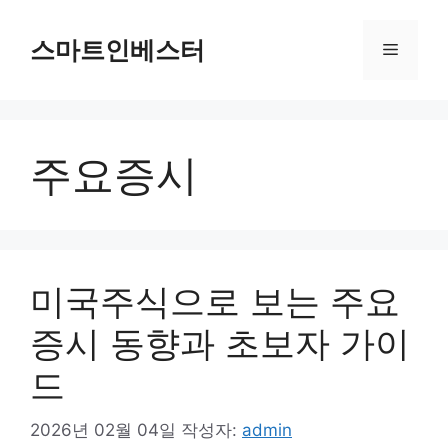
컨
텐
스마트인베스터
메
츠
로
뉴
건
너
주요증시
뛰
기
미국주식으로 보는 주요
증시 동향과 초보자 가이
드
2026년 02월 04일
작성자:
admin