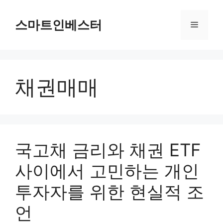
컨
텐
스마트인베스터
메
츠
로
뉴
건
너
채권매매
뛰
기
국고채 금리와 채권 ETF
사이에서 고민하는 개인
투자자를 위한 현실적 조
언