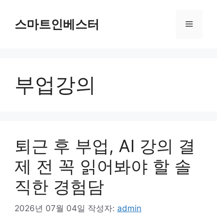
컨
텐
스마트인베스터
메
츠
로
뉴
건
너
부업강의
뛰
기
퇴근 후 부업, AI 강의 결
제 전 꼭 읽어봐야 할 솔
직한 경험담
2026년 07월 04일
작성자:
admin