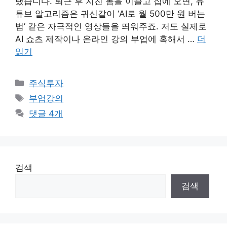
랬습니다. 퇴근 후 지친 몸을 이끌고 집에 오면, 유
튜브 알고리즘은 귀신같이 ‘AI로 월 500만 원 버는
법’ 같은 자극적인 영상들을 띄워주죠. 저도 실제로
AI 쇼츠 제작이나 온라인 강의 부업에 혹해서 …
더
읽기
카
주식투자
테
태
부업강의
고
그
댓글 4개
리
검색
검색