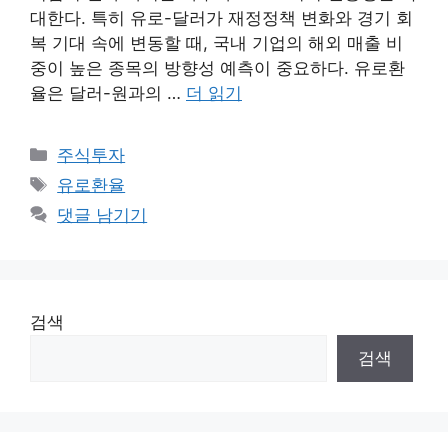
대한다. 특히 유로-달러가 재정정책 변화와 경기 회
복 기대 속에 변동할 때, 국내 기업의 해외 매출 비
중이 높은 종목의 방향성 예측이 중요하다. 유로환
율은 달러-원과의 …
더 읽기
카
주식투자
테
태
유로환율
고
그
댓글 남기기
리
검색
검색