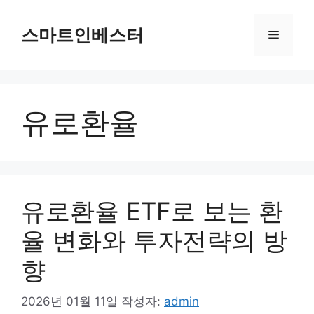
컨
텐
스마트인베스터
메
츠
로
뉴
건
너
유로환율
뛰
기
유로환율 ETF로 보는 환
율 변화와 투자전략의 방
향
2026년 01월 11일
작성자:
admin