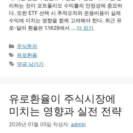
리하는 것이 포트폴리오 수익률의 안정성에 중요하
다. 또한 ETF 선택 시 추적오차와 운용비용이 실제
수익에 미치는 영향을 함께 고려해야 한다. 최근 유
로-달러 환율은 1.1629에서 …
더 읽기
카
주식투자
테
태
유로환율
고
그
댓글 남기기
리
유로환율이 주식시장에
미치는 영향과 실전 전략
2026년 01월 05일
작성자:
admin