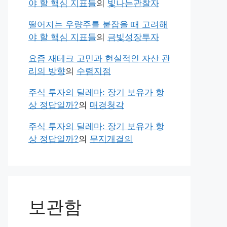
야 할 핵심 지표들
의
빛나는관찰자
떨어지는 우량주를 붙잡을 때 고려해
야 할 핵심 지표들
의
금빛성장투자
요즘 재테크 고민과 현실적인 자산 관
리의 방향
의
수렴지점
주식 투자의 딜레마: 장기 보유가 항
상 정답일까?
의
매경청각
주식 투자의 딜레마: 장기 보유가 항
상 정답일까?
의
무지개결의
보관함