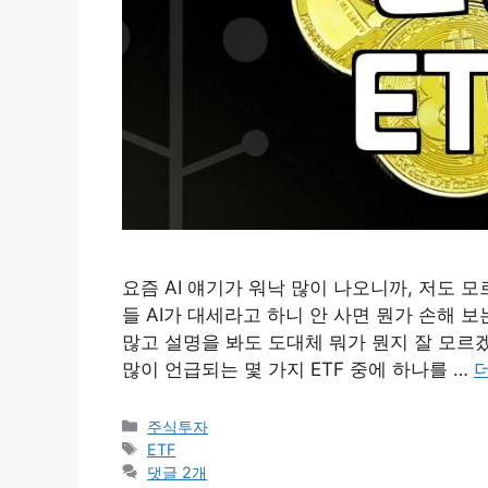
요즘 AI 얘기가 워낙 많이 나오니까, 저도 모
들 AI가 대세라고 하니 안 사면 뭔가 손해 보
많고 설명을 봐도 도대체 뭐가 뭔지 잘 모르겠
많이 언급되는 몇 가지 ETF 중에 하나를 …
카
주식투자
테
태
ETF
고
그
댓글 2개