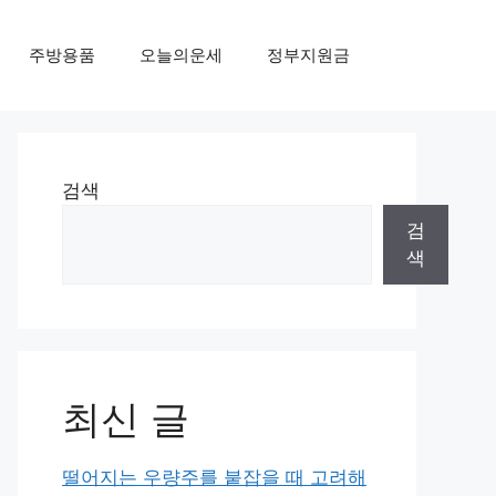
주방용품
오늘의운세
정부지원금
검색
검
색
최신 글
떨어지는 우량주를 붙잡을 때 고려해