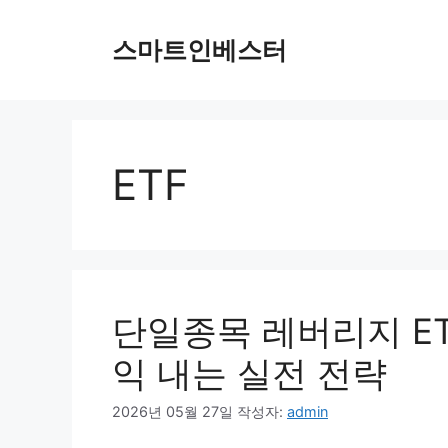
컨
텐
스마트인베스터
츠
로
건
너
뛰
ETF
기
단일종목 레버리지 ET
익 내는 실전 전략
2026년 05월 27일
작성자:
admin