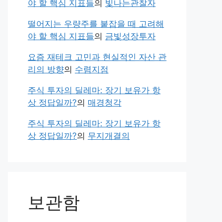
야 할 핵심 지표들
의
빛나는관찰자
떨어지는 우량주를 붙잡을 때 고려해
야 할 핵심 지표들
의
금빛성장투자
요즘 재테크 고민과 현실적인 자산 관
리의 방향
의
수렴지점
주식 투자의 딜레마: 장기 보유가 항
상 정답일까?
의
매경청각
주식 투자의 딜레마: 장기 보유가 항
상 정답일까?
의
무지개결의
보관함