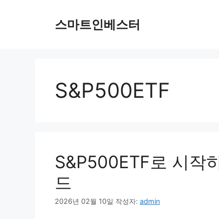
컨
텐
스마트인베스터
츠
로
건
너
뛰
S&P500ETF
기
S&P500ETF로 시
드
2026년 02월 10일
작성자:
admin