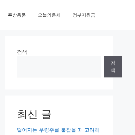
주방용품
오늘의운세
정부지원금
검색
검
색
최신 글
떨어지는 우량주를 붙잡을 때 고려해