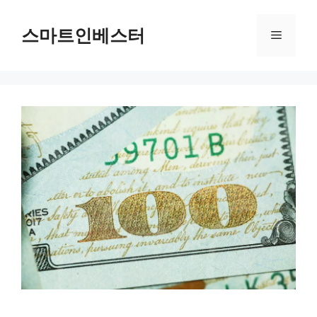
컨
텐
스마트인베스터
메
츠
로
뉴
건
너
뛰
기