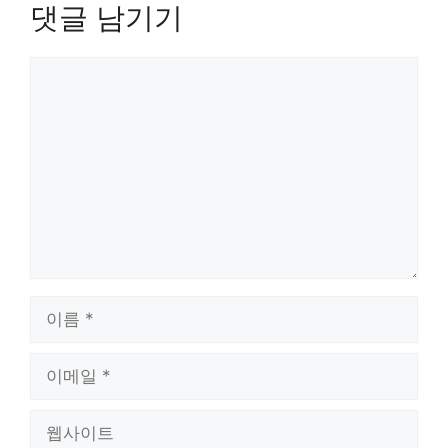
댓글 남기기
댓
글
이
름
이
메
일
웹
사