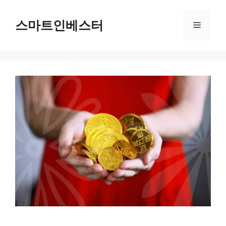
컨
텐
스마트인베스터
메
츠
로
뉴
건
너
뛰
기