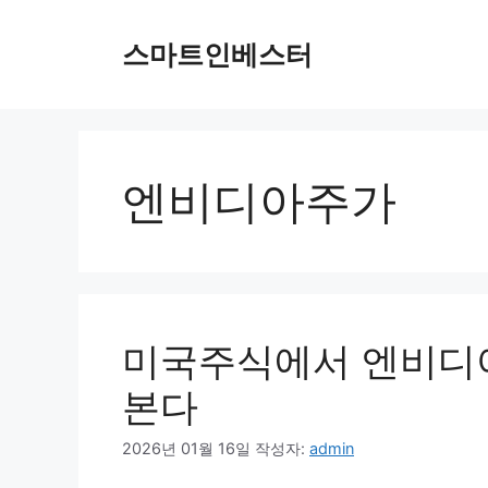
컨
텐
스마트인베스터
츠
로
건
너
뛰
엔비디아주가
기
미국주식에서 엔비디
본다
2026년 01월 16일
작성자:
admin