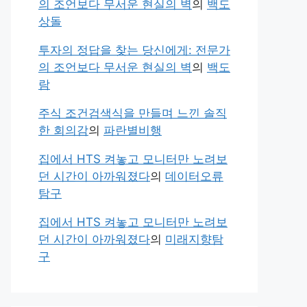
의 조언보다 무서운 현실의 벽
의
백도
상돌
투자의 정답을 찾는 당신에게: 전문가
의 조언보다 무서운 현실의 벽
의
백도
람
주식 조건검색식을 만들며 느낀 솔직
한 회의감
의
파란별비행
집에서 HTS 켜놓고 모니터만 노려보
던 시간이 아까워졌다
의
데이터오류
탐구
집에서 HTS 켜놓고 모니터만 노려보
던 시간이 아까워졌다
의
미래지향탐
구