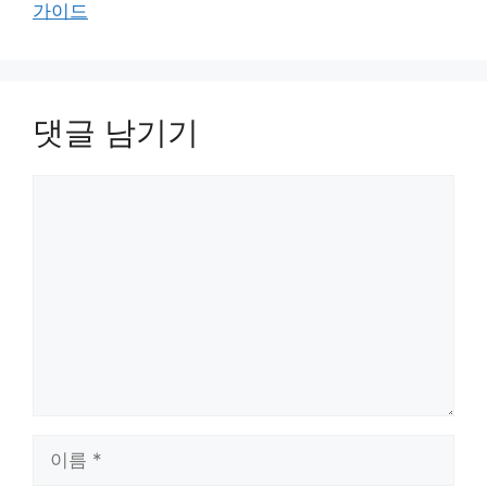
가이드
댓글 남기기
댓
글
이
름