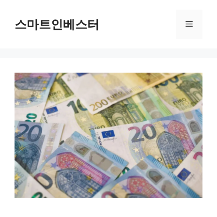
컨
텐
스마트인베스터
메
츠
로
뉴
건
너
뛰
기