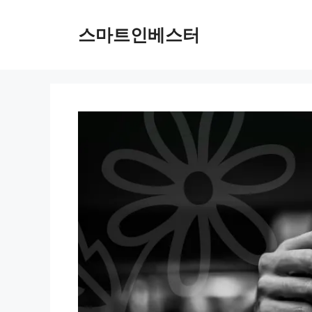
컨
텐
스마트인베스터
츠
로
건
너
뛰
기