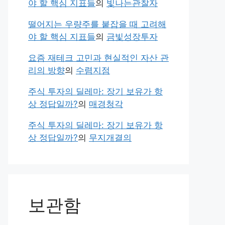
야 할 핵심 지표들
의
빛나는관찰자
떨어지는 우량주를 붙잡을 때 고려해
야 할 핵심 지표들
의
금빛성장투자
요즘 재테크 고민과 현실적인 자산 관
리의 방향
의
수렴지점
주식 투자의 딜레마: 장기 보유가 항
상 정답일까?
의
매경청각
주식 투자의 딜레마: 장기 보유가 항
상 정답일까?
의
무지개결의
보관함