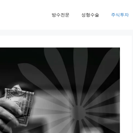
방수전문
성형수술
주식투자