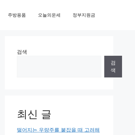
주방용품
오늘의운세
정부지원금
검색
검
색
최신 글
떨어지는 우량주를 붙잡을 때 고려해