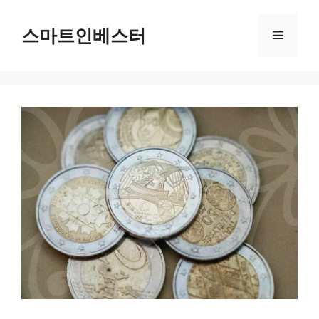
컨
텐
스마트인베스터
메
츠
로
뉴
건
너
뛰
기