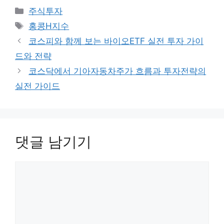
카
주식투자
테
태
홍콩H지수
고
그
코스피와 함께 보는 바이오ETF 실전 투자 가이
리
드와 전략
코스닥에서 기아자동차주가 흐름과 투자전략의
실전 가이드
댓글 남기기
댓
글