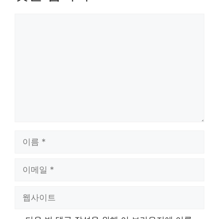
댓
글
이
름
이
메
일
웹
사
이