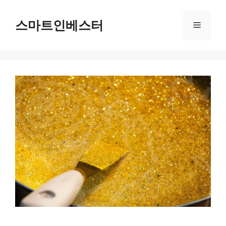
컨
텐
스마트인베스터
메
츠
로
뉴
건
너
뛰
기