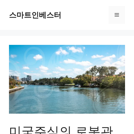
컨
텐
스마트인베스터
메
츠
로
뉴
건
너
뛰
기
미국주식의 로봇관