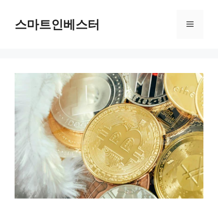
컨
텐
스마트인베스터
메
츠
로
뉴
건
너
뛰
기