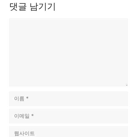
댓글 남기기
댓
글
이
름
이
메
일
웹