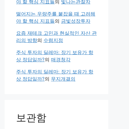
야 할 핵심 지표들
의
빛나는관찰자
떨어지는 우량주를 붙잡을 때 고려해
야 할 핵심 지표들
의
금빛성장투자
요즘 재테크 고민과 현실적인 자산 관
리의 방향
의
수렴지점
주식 투자의 딜레마: 장기 보유가 항
상 정답일까?
의
매경청각
주식 투자의 딜레마: 장기 보유가 항
상 정답일까?
의
무지개결의
보관함