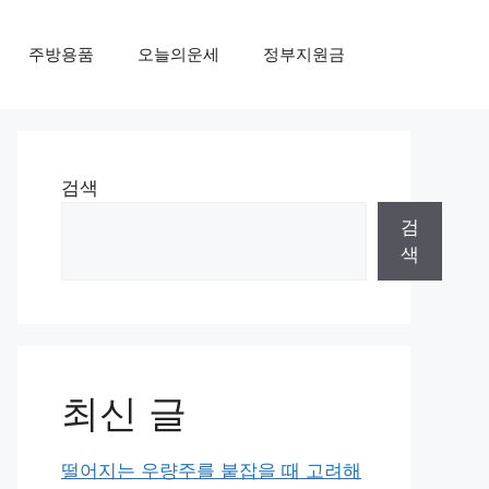
주방용품
오늘의운세
정부지원금
검색
검
색
최신 글
떨어지는 우량주를 붙잡을 때 고려해