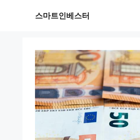
컨
텐
스마트인베스터
츠
로
건
너
뛰
기