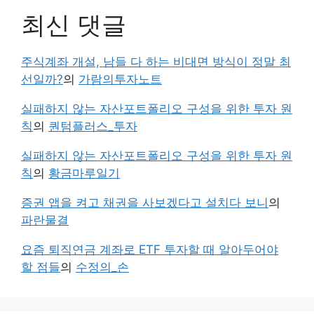
최신 댓글
주식계좌 개설, 남들 다 하는 비대면 방식이 정말 최
선일까?
의
가람의투자노트
실패하지 않는 자산포트폴리오 구성을 위한 투자 원
칙
의
퀀텀플러스_투자
실패하지 않는 자산포트폴리오 구성을 위한 투자 원
칙
의
황금마루일기
증권 앱을 켜고 채권을 사보겠다고 설치다 보니
의
파란물결
요즘 퇴직연금 계좌로 ETF 투자할 때 알아두어야
할 점들
의
수정의_손