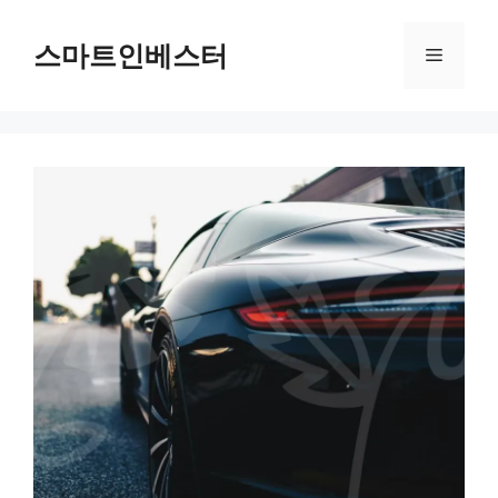
컨
텐
스마트인베스터
메
츠
로
뉴
건
너
뛰
기