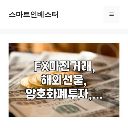
컨
텐
스마트인베스터
메
츠
로
뉴
건
너
뛰
기