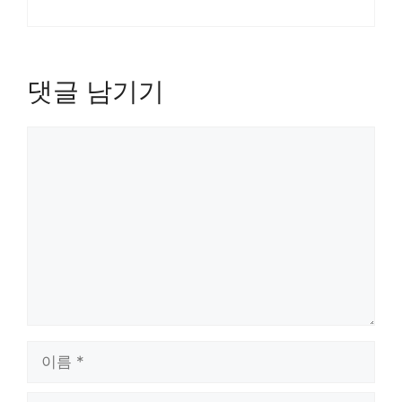
댓글 남기기
댓
글
이
름