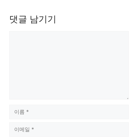
댓글 남기기
댓
글
이
름
이
메