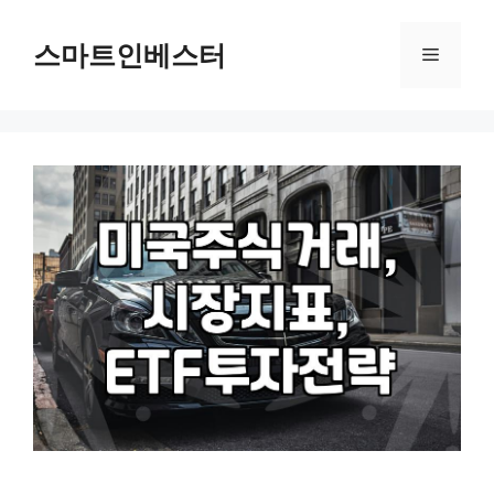
컨
텐
스마트인베스터
메
츠
로
뉴
건
너
뛰
기