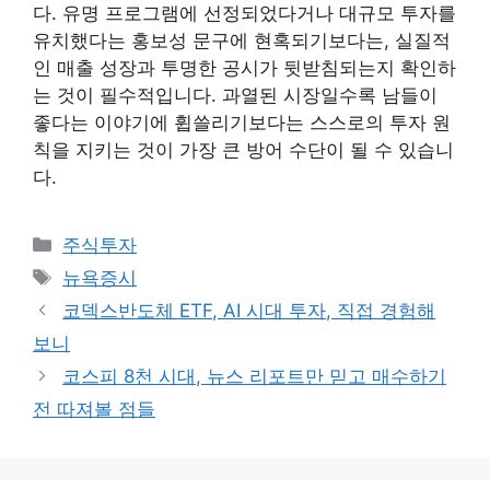
다. 유명 프로그램에 선정되었다거나 대규모 투자를
유치했다는 홍보성 문구에 현혹되기보다는, 실질적
인 매출 성장과 투명한 공시가 뒷받침되는지 확인하
는 것이 필수적입니다. 과열된 시장일수록 남들이
좋다는 이야기에 휩쓸리기보다는 스스로의 투자 원
칙을 지키는 것이 가장 큰 방어 수단이 될 수 있습니
다.
카
주식투자
테
태
뉴욕증시
고
그
코덱스반도체 ETF, AI 시대 투자, 직접 경험해
리
보니
코스피 8천 시대, 뉴스 리포트만 믿고 매수하기
전 따져볼 점들