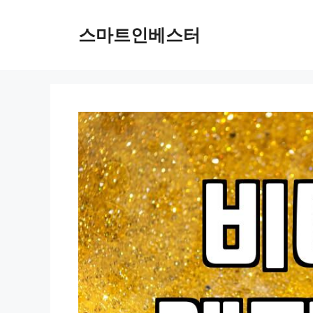
컨
텐
스마트인베스터
츠
로
건
너
뛰
기