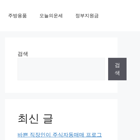
주방용품
오늘의운세
정부지원금
검색
검
색
최신 글
바쁜 직장인이 주식자동매매 프로그