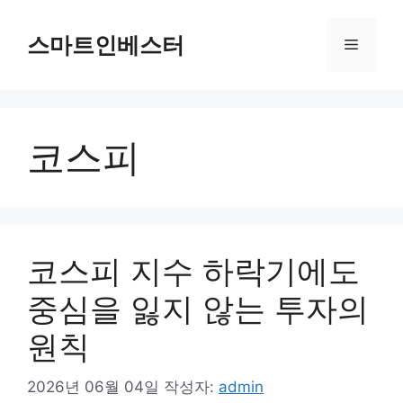
컨
텐
스마트인베스터
메
츠
로
뉴
건
너
코스피
뛰
기
코스피 지수 하락기에도
중심을 잃지 않는 투자의
원칙
2026년 06월 04일
작성자:
admin