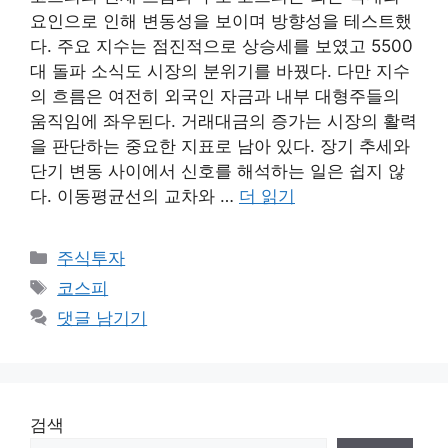
요인으로 인해 변동성을 보이며 방향성을 테스트했
다. 주요 지수는 점진적으로 상승세를 보였고 5500
대 돌파 소식도 시장의 분위기를 바꿨다. 다만 지수
의 흐름은 여전히 외국인 자금과 내부 대형주들의
움직임에 좌우된다. 거래대금의 증가는 시장의 활력
을 판단하는 중요한 지표로 남아 있다. 장기 추세와
단기 변동 사이에서 신호를 해석하는 일은 쉽지 않
다. 이동평균선의 교차와 …
더 읽기
카
주식투자
테
태
코스피
고
그
댓글 남기기
리
검색