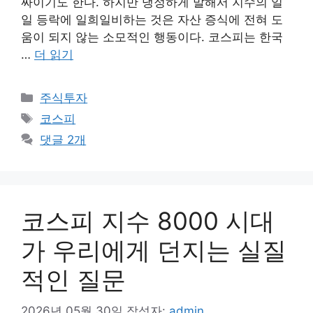
싸이기도 한다. 하지만 냉정하게 말해서 지수의 일
일 등락에 일희일비하는 것은 자산 증식에 전혀 도
움이 되지 않는 소모적인 행동이다. 코스피는 한국
…
더 읽기
카
주식투자
테
태
코스피
고
그
댓글 2개
리
코스피 지수 8000 시대
가 우리에게 던지는 실질
적인 질문
2026년 05월 30일
작성자:
admin