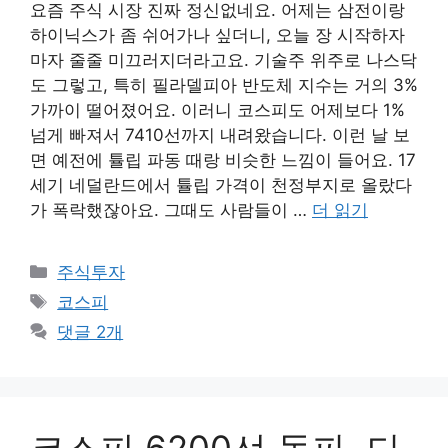
요즘 주식 시장 진짜 정신없네요. 어제는 삼전이랑
하이닉스가 좀 쉬어가나 싶더니, 오늘 장 시작하자
마자 줄줄 미끄러지더라고요. 기술주 위주로 나스닥
도 그렇고, 특히 필라델피아 반도체 지수는 거의 3%
가까이 떨어졌어요. 이러니 코스피도 어제보다 1%
넘게 빠져서 7410선까지 내려왔습니다. 이런 날 보
면 예전에 튤립 파동 때랑 비슷한 느낌이 들어요. 17
세기 네덜란드에서 튤립 가격이 천정부지로 올랐다
가 폭락했잖아요. 그때도 사람들이 …
더 읽기
카
주식투자
테
태
코스피
고
그
댓글 2개
리
코스피 6200선 돌파, 다