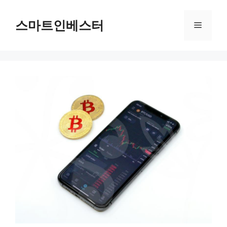
컨
텐
스마트인베스터
메
츠
로
뉴
건
너
뛰
기