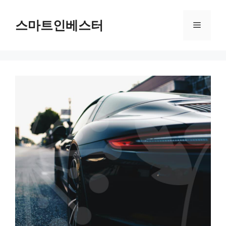
컨
텐
스마트인베스터
메
츠
로
뉴
건
너
뛰
기