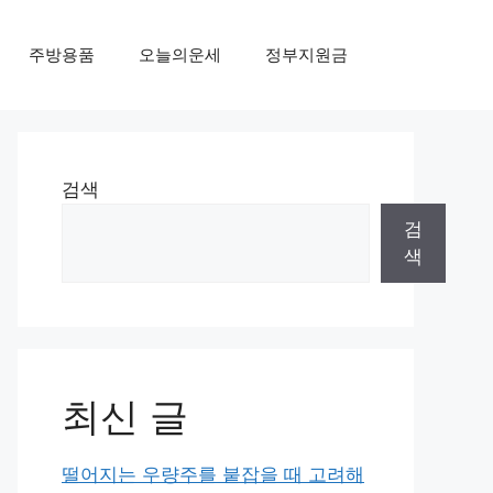
주방용품
오늘의운세
정부지원금
검색
검
색
최신 글
떨어지는 우량주를 붙잡을 때 고려해