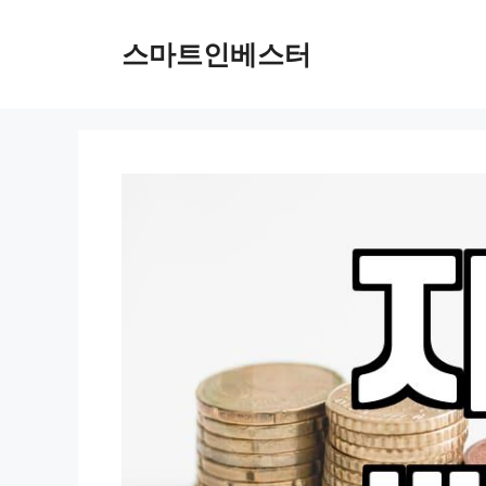
컨
텐
스마트인베스터
츠
로
건
너
뛰
기