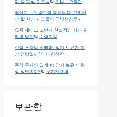
야 할 핵심 지표들
의
빛나는관찰자
떨어지는 우량주를 붙잡을 때 고려해
야 할 핵심 지표들
의
금빛성장투자
요즘 재테크 고민과 현실적인 자산 관
리의 방향
의
수렴지점
주식 투자의 딜레마: 장기 보유가 항
상 정답일까?
의
매경청각
주식 투자의 딜레마: 장기 보유가 항
상 정답일까?
의
무지개결의
보관함