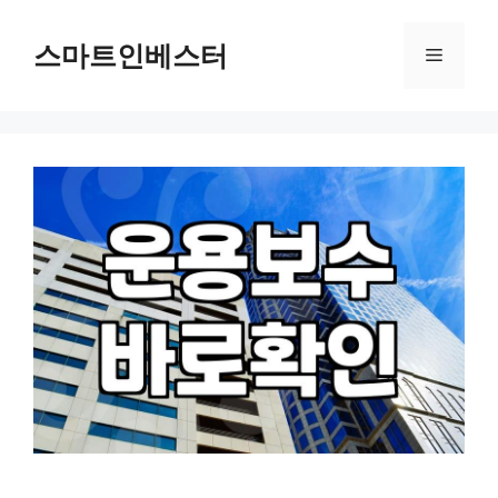
컨
텐
스마트인베스터
메
츠
로
뉴
건
너
뛰
기