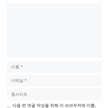
댓
글
이
름
이
메
일
웹
사
이
다음 번 댓글 작성을 위해 이 브라우저에 이름,