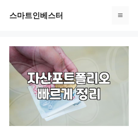
컨
텐
스마트인베스터
메
츠
로
뉴
건
너
뛰
기