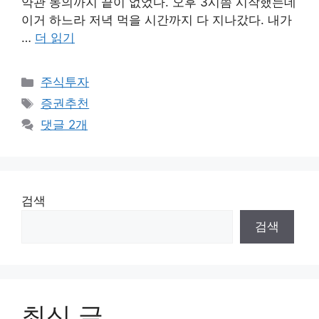
약관 동의까지 끝이 없었다. 오후 3시쯤 시작했는데
이거 하느라 저녁 먹을 시간까지 다 지나갔다. 내가
…
더 읽기
카
주식투자
테
태
증권추천
고
그
댓글 2개
리
검색
검색
최신 글