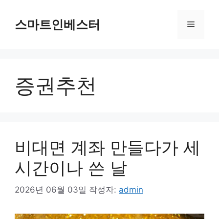
컨
텐
스마트인베스터
메
츠
로
뉴
건
너
증권추천
뛰
기
비대면 계좌 만들다가 세
시간이나 쓴 날
2026년 06월 03일
작성자:
admin